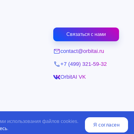
онфиденциальности
Связаться с нами
оферта
пции
contact@orbitai.ru
ехнической
+7 (499) 321-59-32
 о
OrbitAI VK
альности
ератора в отношении
ерсональных данных
пользователя
ями использования файлов cookies.
Я согласен
есь
.