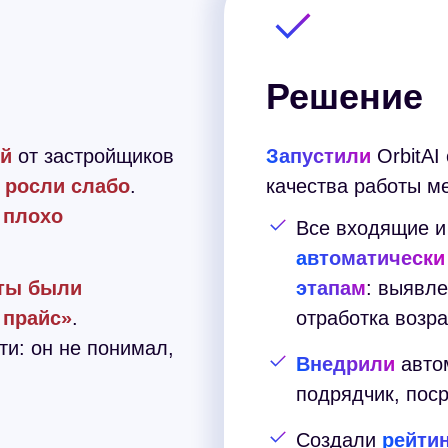
Решение
ий
от застройщиков
Запустили
OrbitAI
и
росли слабо
.
качества работы м
и
плохо
Все входящие и
автоматически
нты были
этапам
: выявл
 прайс»
.
отработка возр
ти: он не понимал,
Внедрили
автом
подрядчик, пос
Создали
рейти