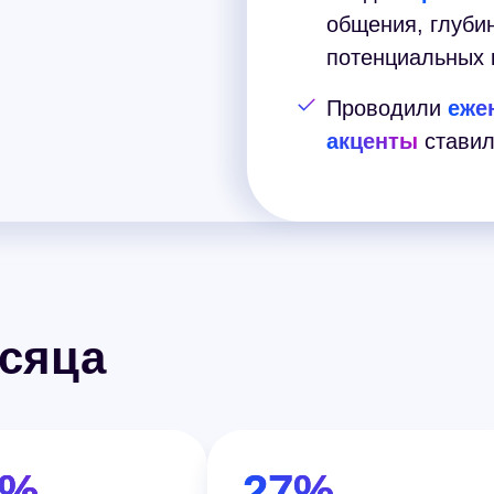
общения, глубин
потенциальных 
Проводили
еже
акценты
ставили
есяца
9%
27%