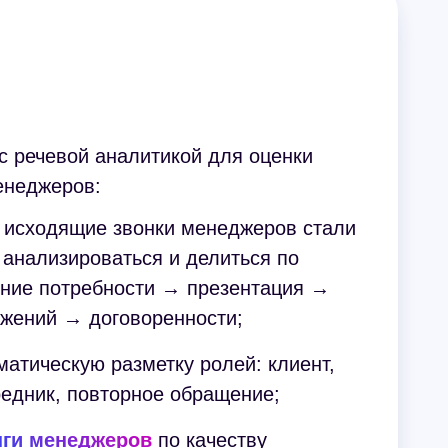
 с речевой аналитикой для оценки
енеджеров:
 исходящие звонки менеджеров стали
анализироваться и делиться по
ение потребности → презентация →
ажений → договоренности;
атическую разметку ролей: клиент,
редник, повторное обращение;
нги менеджеров
по качеству