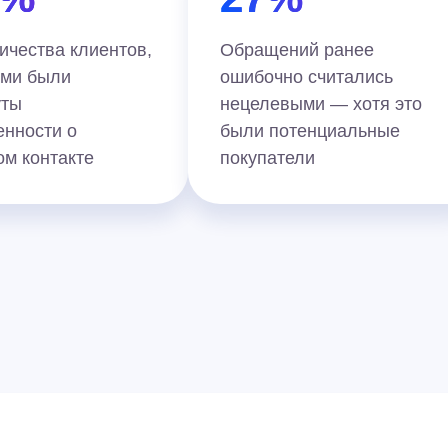
ичества клиентов,
Обращений ранее
ыми были
ошибочно считались
уты
нецелевыми — хотя это
енности о
были потенциальные
ом контакте
покупатели