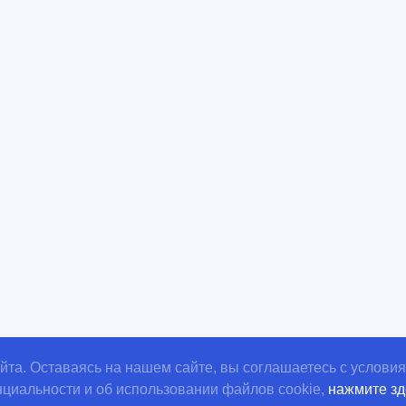
О сервисе
Политика к
Возможности
Публичная 
Преимущества
Тарифные о
Материалы
Регламент т
ИИ-агенты
поддержки
Соглашение
конфиденци
Политика оп
обработки п
Инструкция 
та. Оставаясь на нашем сайте, вы соглашаетесь с услови
ООО «Орбитсофт Солюшенс» ©
2026
циальности и об использовании файлов cookie,
нажмите зд