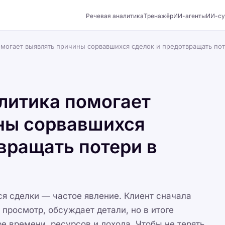
Речевая аналитика
Тренажёр
ИИ-агенты
ИИ-су
омогает выявлять причины сорвавшихся сделок и предотвращать по
литика помогает
ны сорвавшихся
вращать потери в
я сделки — частое явление. Клиент сначала
 просмотр, обсуждает детали, но в итоге
ре времени, ресурсов и дохода. Чтобы не терять