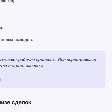
алогов;
в.
ретных выводов.
умывают рабочие процессы. Они перестраивают
тла и строят заново.»
)
лизе сделок