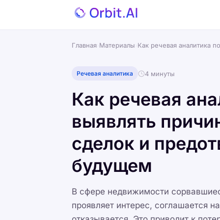
Главная
›
Материалы
›
Как речевая аналитика п
4 минуты
Речевая аналитика
Как речевая ана
выявлять причи
сделок и предот
будущем
В сфере недвижимости сорвавшиес
проявляет интерес, соглашается на
отказывается. Это приводит к поте