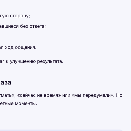
угую сторону;
авшиеся без ответа;
л ход общения.
г к улучшению результата.
каза
умать», «сейчас не время» или «мы передумали». Но
ретные моменты.