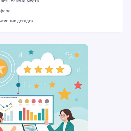
явить слабые места
ффера
итивных догадок