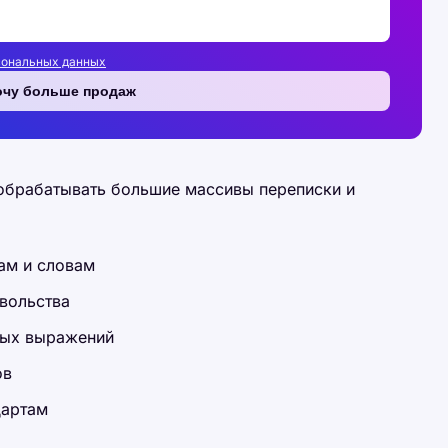
сональных данных
очу больше продаж
обрабатывать большие массивы переписки и
ам и словам
вольства
ных выражений
ов
дартам