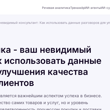
Речевая аналитика
Тренажёр
ИИ-агенты
ИИ-су
 невидимый консультант: Как использовать данные разговоров для 
ика - ваш невидимый
к использовать данные
улучшения качества
лиентов
вляется важнейшим аспектом успеха в бизнесе.
ество самих товаров и услуг, но и уровень
довлетворенность процессом покупки и доставки.