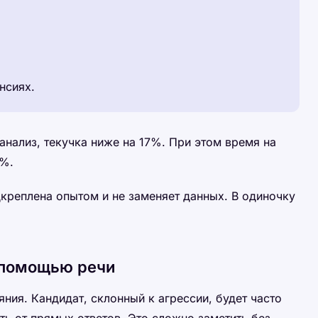
нсиях.
анализ, текучка ниже на 17%. При этом время на
0%.
дкреплена опытом и не заменяет данных. В одиночку
 помощью речи
ния. Кандидат, склонный к агрессии, будет часто
ть от прямых ответов. Это сложно заметить без