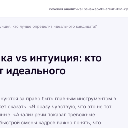
Речевая аналитика
Тренажёр
ИИ-агенты
ИИ-су
туиция: кто лучше определит идеального кандидата?
ка vs интуиция: кто
т идеального
внуются за право быть главным инструментом в
т сказать: «Я сразу чувствую, что это не тот
нные: «Анализ речи показал тревожные
 быстрой смены кадров важно понять, что