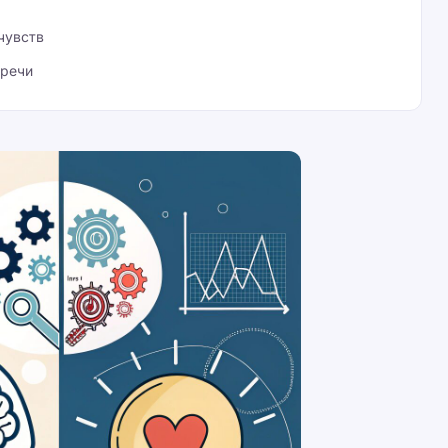
чувств
 речи